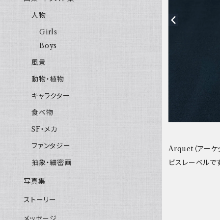
人物
Girls
Boys
風景
動物・植物
キャラクター
食べ物
SF・メカ
ファンタジー
Arquet（ア
ビスレーベルです
抽象・細密画
写真集
ストーリー
メッセージ