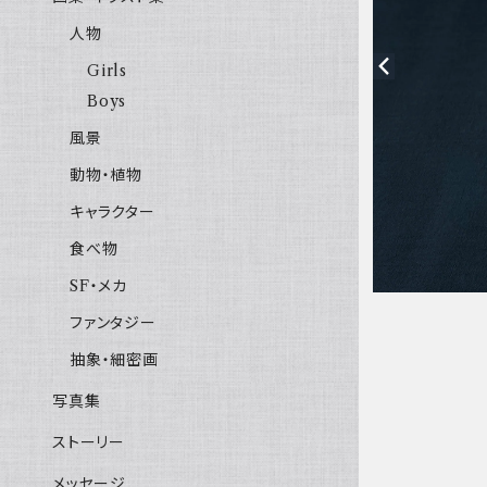
人物
Girls
Boys
風景
動物・植物
キャラクター
食べ物
SF・メカ
ファンタジー
抽象・細密画
写真集
ストーリー
メッセージ