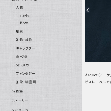
人物
Girls
Boys
風景
動物・植物
キャラクター
食べ物
SF・メカ
ファンタジー
Arquet（ア
ビスレーベルです
抽象・細密画
写真集
ストーリー
メッセージ