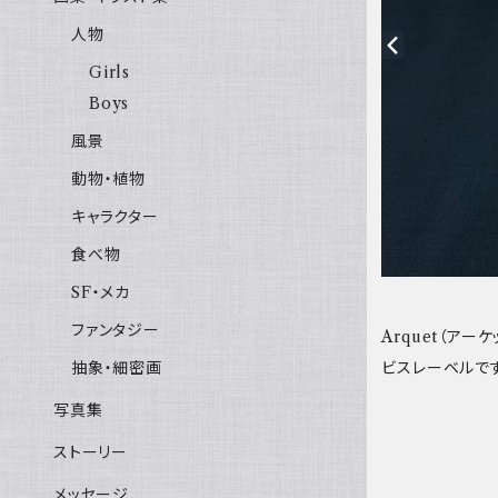
人物
Girls
Boys
風景
動物・植物
キャラクター
食べ物
SF・メカ
ファンタジー
Arquet（ア
ビスレーベルです
抽象・細密画
写真集
ストーリー
メッセージ